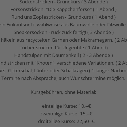
Sockenstricken - Grundkurs ( 3 Abende )
Fersenstricken: "Die Käppchenferse" ( 1 Abend )
Rund uns Zöpfestricken - Grundkurs ( 1 Abend )
ein Einkaufsnetz, wahlweise aus Baumwolle oder Filzwolle 
Sneakersocken - ruck zuck fertig! ( 3 Abende )
 häkeln aus recyctelten Garnen oder Makramegarn. ( 2 Ab
Tücher stricken für Ungeübte ( 1 Abend)
Handstulpen mit Daumenkeil ( 2 - 3 Abende )
and stricken mit "Knoten", verschiedene Variationen. ( 2 A
urs: Gitterschal, Läufer oder Schalkragen ( 1 langer Nachmi
Termine nach Absprache, auch Wunschtermine möglich.
Kursgebühren, ohne Material:
einteilige Kurse: 10,--€
zweiteilige Kurse: 15,--€
dreiteilige Kurse: 22,50--€