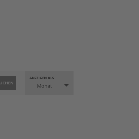
ANZEIGEN ALS
V
Monat
e
r
a
)
n