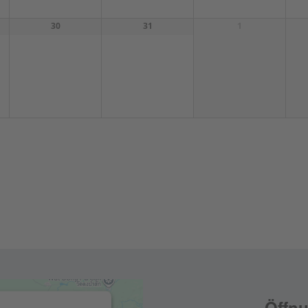
30
31
1
Öffnu