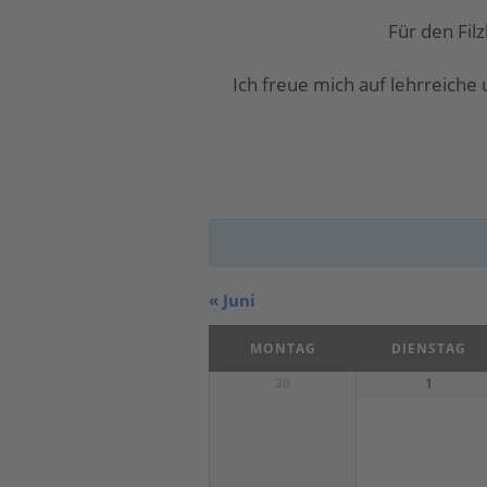
g
Für den Fil
h
e
e
Ich freue mich auf lehrreiche
n
S
u
c
«
Juni
K
h
MONTAG
DIENSTAG
Kalender
30
1
a
-
von
Veranstaltungen
l
u